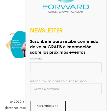
NEWSLETTER
PREVIOUS POST
Suscríbete para recibir contenido
Aprendizaje
←
de valor GRATIS e información
Colaborativo: Un Pilar para el
sobre los próximos eventos.
Crecimiento Organizacional
NOMBRE
DIRECCIÓN DE CORREO ELECTRÓNICO:
2025 YFG Professional Development Consulting. Todos los
derechos reservados.
Marca
Registrada
. Diseñado por
Adfluencis
.