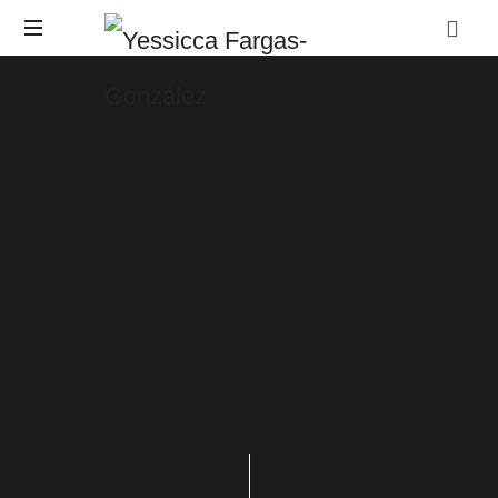
Yessicca
Coaching
Fargas-
Consultores
Negocios
González