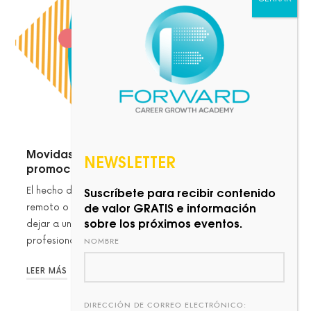
Movidas intencionales para lograr una
NEWSLETTER
promoción laboral
Suscríbete para recibir contenido
El hecho de que por la pandemia estemos trabajando
de valor GRATIS e información
remoto o de forma híbrida, no significa que vamos a
sobre los próximos eventos.
dejar a un lado el impulsar nuestra carrera
profesional. Para ello, debemos…
NOMBRE
LEER MÁS
DIRECCIÓN DE CORREO ELECTRÓNICO: