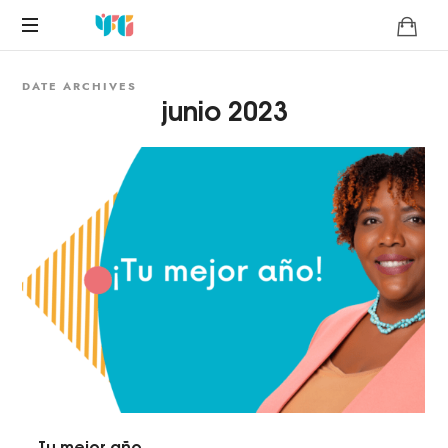
Yessicca
Coaching
Fargas-
DATE ARCHIVES
Consultores
junio 2023
Negocios
González
Tu mejor año