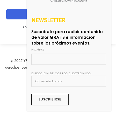
ACCEDER
NEWSLETTER
¿No tienes una cuenta?
Regístrate ahora
Suscríbete para recibir contenido
de valor GRATIS e información
sobre los próximos eventos.
NOMBRE
2025 YFG Professional Development Consulting. Todos los
derechos reservados.
Marca
Registrada
. Diseñado por
Adfluencis
.
DIRECCIÓN DE CORREO ELECTRÓNICO:
Políticas de Privacidad