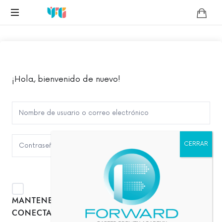
Yessicca
Coaching
Fargas-
Consultores
Negocios
González
¡Hola, bienvenido de nuevo!
¿Olvidaste la
MANTENERME
contraseña?
CONECTADO